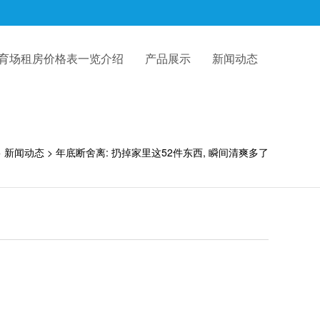
育场租房价格表一览介绍
产品展示
新闻动态
>
新闻动态
> 年底断舍离: 扔掉家里这52件东西, 瞬间清爽多了