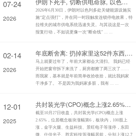
伊朗下死手, 切断供电命脉, 以色列四大软肋暴露, 特拉维夫全瘫痪
07-24
2026年6月30日，伊朗对以色列多处关键能源设施实
2026
施“定点强打”，并在同一时段触发连锁停电效果，特
拉维夫的城市供电系统迅速失灵。与其说这是一次
报复行动，不如说更像一次“断命线” ... ...
年底断舍离: 扔掉家里这52件东西, 瞬间清爽多了
02-14
马上就要过年了，年前大家都会大清扫。 我妈已经
2026
开始把窗帘拆下来洗了，厨房都擦了两三次了……
而我家，基本就是年前简单收拾收拾，就比我妈家
干净多了。 不是因为我妈家多脏，我有 ... ...
共封装光学(CPO)概念上涨2.65%，27股主力资金净流入超亿元
12-01
截至10月27日收盘，共封装光学(CPO)概念上涨
2025
2.65%，位居概念板块涨幅第6，板块内，100股上
涨，金字火腿、生益科技、景旺电子等涨停，东田
微、仕佳光子、胜宏科技等涨幅居前，分别上涨12.7