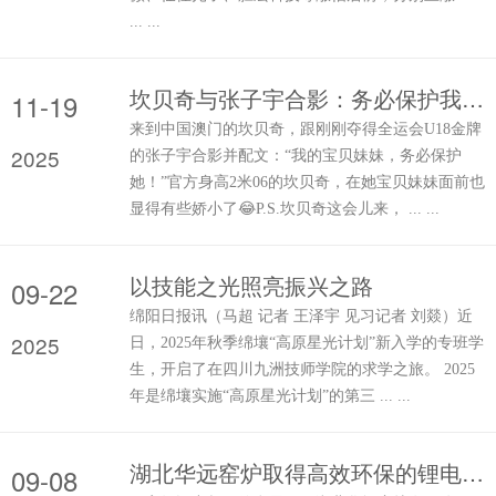
... ...
坎贝奇与张子宇合影：务必保护我的宝贝妹妹
11-19
来到中国澳门的坎贝奇，跟刚刚夺得全运会U18金牌
2025
的张子宇合影并配文：“我的宝贝妹妹，务必保护
她！”官方身高2米06的坎贝奇，在她宝贝妹妹面前也
显得有些娇小了😂P.S.坎贝奇这会儿来， ... ...
以技能之光照亮振兴之路
09-22
绵阳日报讯（马超 记者 王泽宇 见习记者 刘燚）近
2025
日，2025年秋季绵壤“高原星光计划”新入学的专班学
生，开启了在四川九洲技师学院的求学之旅。 2025
年是绵壤实施“高原星光计划”的第三 ... ...
湖北华远窑炉取得高效环保的锂电池正极材料烧结炉生产线专利
09-08